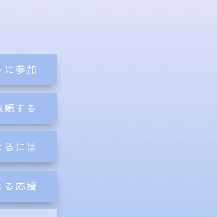
トに参加
依頼する
なるには
よる応援