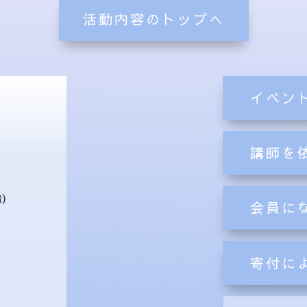
活動内容のトップへ
イベン
講師を
)
会員に
寄付に