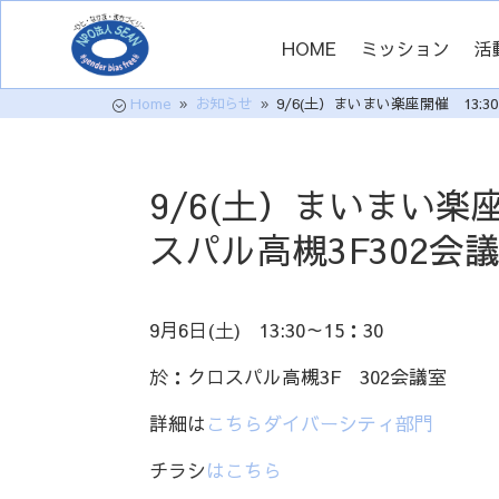
HOME
ミッション
活
Home
お知らせ
9/6(土）まいまい楽座開催 13:3
;
9
9
9/6(土）まいまい楽座
スパル高槻3F302会
9月6日(土) 13:30～15：30
於：クロスパル高槻3F 302会議室
詳細は
こちらダイバーシティ部門
チラシ
はこちら