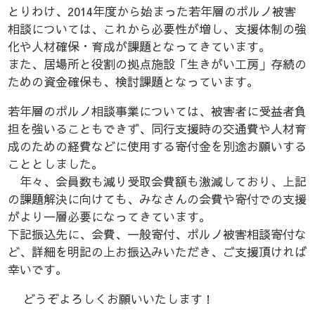
とりわけ、2014年度から始まった若年層のポルノ被害
相談については、これから必要性が増し、支援体制の強
化や人材確保・育成が課題となってきています。
また、居場所と役割の拠点施設「生きがい工房」存続の
ための資金確保も、検討課題となっています。
若年層のポルノ相談事業については、被害者に受益者負
担を強いることもできず、同行支援時の交通費や人材育
成のための経費などに使用する寄付金を別途お願いする
こととしました。
年々、会員数も減り受取会費額も激減しており、上記
の課題解決に向けても、みなさんの会費や寄付での支援
がより一層必要になってきています。
下記振込先に、会費、一般寄付、ポルノ被害相談寄付な
ど、詳細を明記の上お振込みいただき、ご支援頂ければ
幸いです。
どうぞよろしくお願いいたします！