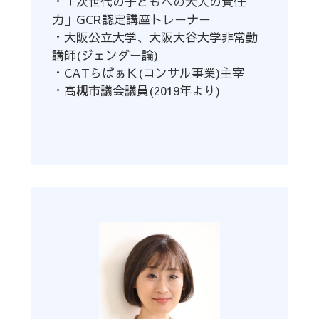
・「次世代の子どもへの大人の責任
力」
GCR
認定講座トレーナー
・大阪公立大学、大阪大谷大学非常勤
講師
(
ジェンダー論
)
・CATらばぁＫ
(
コンサル事業
)
主宰
・高槻市議会議員
(2019
年より
)