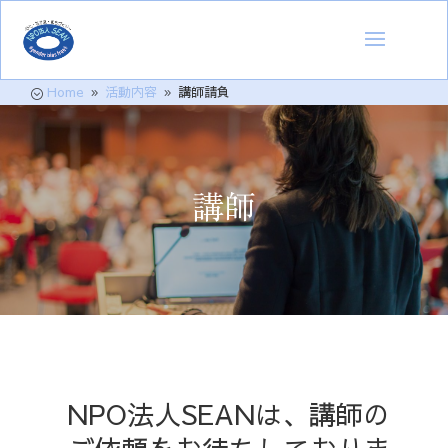
Home
活動内容
講師請負
;
9
9
講師
NPO法人SEANは、講師の