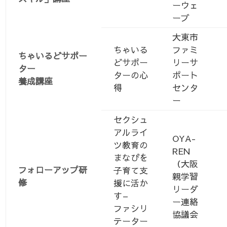
ーウェ
ーブ
大東市
ちゃいる
ファミ
ちゃいるどサポー
どサポー
リーサ
ター
ターの心
ポート
養成講座
得
センタ
ー
セクシュ
アルライ
OYA-
ツ教育の
REN
まなびを
（大阪
フォローアップ研
子育て支
親学習
修
援に活か
リーダ
す–
ー連絡
ファシリ
協議会
テーター