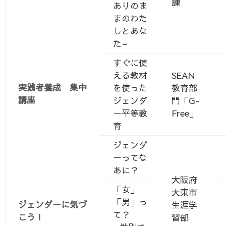
課
ありのま
まのわた
しとあな
た–
すぐに使
える教材
SEAN
実践者養成 集中
を使った
教育部
講座
ジェンダ
門「G-
ー平等教
Free」
育
ジェンダ
ーってな
あに？
大阪府
「女」
大東市
「男」っ
ジェンダーに気づ
生涯学
て？
こう！
習部