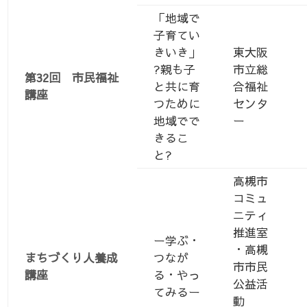
「地域で
子育てい
きいき」
東大阪
?親も子
市立総
第32回 市民福祉
と共に育
合福祉
講座
つために
センタ
地域でで
ー
きるこ
と?
高槻市
コミュ
ニティ
推進室
ー学ぶ・
・高槻
まちづくり人養成
つなが
市市民
講座
る・やっ
公益活
てみるー
動