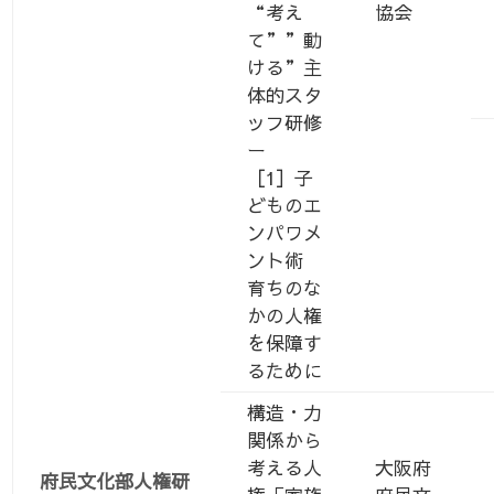
“考え
協会
て””動
ける”主
体的スタ
ッフ研修
ー
［1］子
どものエ
ンパワメ
ント術
育ちのな
かの人権
を保障す
るために
構造・力
関係から
考える人
大阪府
府民文化部人権研