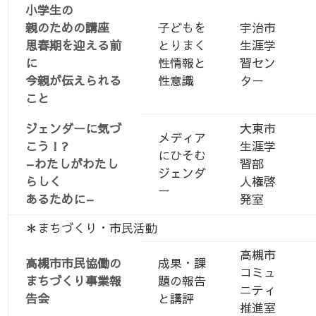
小学生の
親のための講座
子どもを
宇治市
思春期を迎える前
とりまく
生涯学
に
性情報と
習セン
今親が伝えられる
性意識
ター
こと
ジェンダーに気づ
大東市
メディア
こう！?
生涯学
にひそむ
–わたしがわたし
習部
ジェンダ
らしく
人権啓
ー
あるために–
発室
＊まちづくり・市民活動
高槻市
高槻市市民協働の
成果・課
コミュ
まちづくり事業報
題の報告
ニティ
告会
と講評
推進室