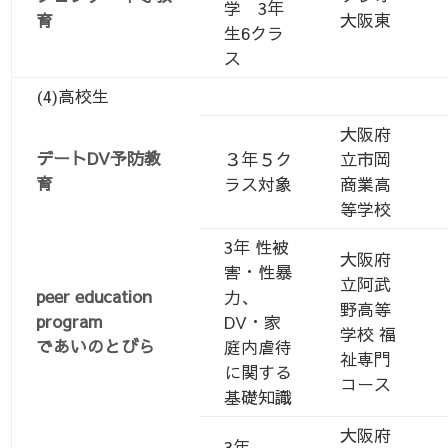
学 3年
育
大阪東
生6クラ
ス
(4)高校生
大阪府
デートDV予防教
３年５ク
立市岡
育
ラス対象
商業高
等学校
3年 性被
大阪府
害・性暴
立阿武
peer education
力、
野高等
program
DV・家
学校 福
であいのとびら
庭内虐待
祉専門
に関する
コース
基礎知識
大阪府
3年