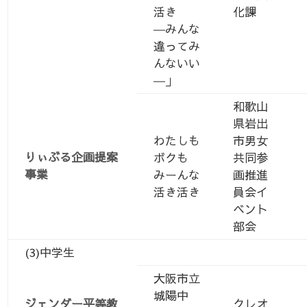
活き
化課
―みんな
違ってみ
んないい
―」
和歌山
県岩出
わたしも
市男女
りぃぶる企画提案
ボクも
共同参
事業
みーんな
画推進
活き活き
員会イ
ベント
部会
(3)中学生
大阪市立
城陽中
ジェンダー平等教
クレオ