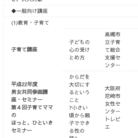
◆一般向け講座
(1)教育・子育て
高槻市
子どもの
立子育
子育て講座
心の受け
て総合
とめ方
支援セ
ンター
からだを
平成22年度
大切にす
大阪府
男女共同参画講
るという
尼崎市
座・セミナー
こと
女性セ
第４回子育てママ
?小さい
ンター
の
頃から親
トレピ
ほっと、ひといき
子ででき
エ
セミナー
る性の