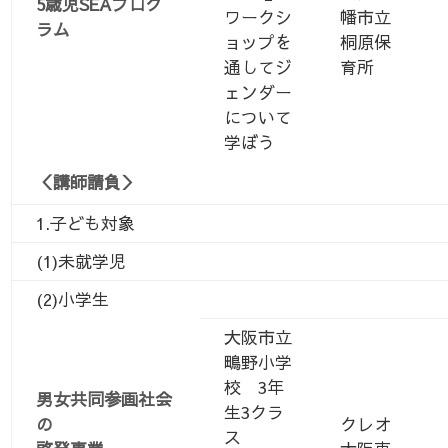
5歳児SEAプログ
ワークシ
幡市立
ラム
ョップを
桐原保
通してジ
育所
ェンダー
について
学ぼう
＜講師請負＞
1.子ども対象
(1)未就学児
(2)小学生
大阪市立
鴫野小学
校 3年
男女共同参画社会
生3クラ
の
クレオ
ス