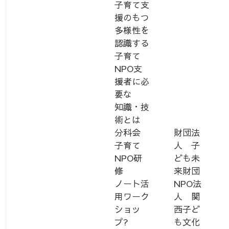
子育て支
援のもつ
多様性を
認識する
子育て
NPO支
援者に必
要な
知識・技
術とは
分科会
財団法
子育て
人 子
NPO研
ども未
修
来財団
ノート活
NPO法
用ワーク
人 関
ショッ
西子ど
プ?
も文化