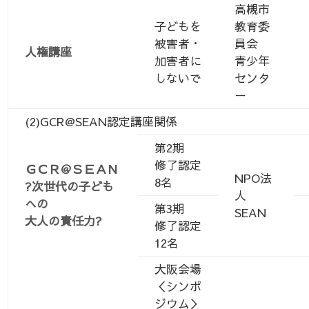
高槻市
子どもを
教育委
被害者・
員会
人権講座
加害者に
青少年
しないで
センタ
ー
(2)GCR@SEAN認定講座関係
第2期
修了認定
ＧＣＲ＠ＳＥＡＮ
NPO法
8名
?次世代の子ども
人
への
第3期
SEAN
大人の責任力?
修了認定
12名
大阪会場
＜シンポ
ジウム＞