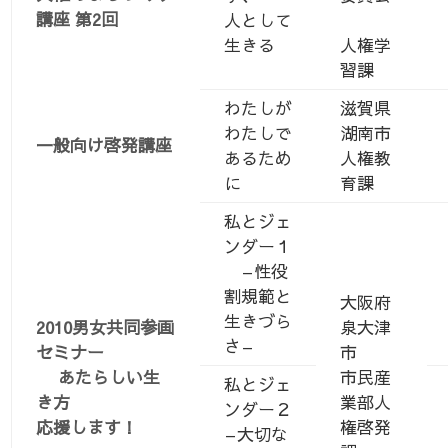
講座 第2回
人として
生きる
人権学
習課
わたしが
滋賀県
わたしで
湖南市
一般向け啓発講座
あるため
人権教
に
育課
私とジェ
ンダー１
–性役
割規範と
大阪府
生きづら
2010男女共同参画
泉大津
さ–
セミナー
市
あたらしい生
市民産
私とジェ
き方
業部人
ンダー２
応援します！
権啓発
–大切な