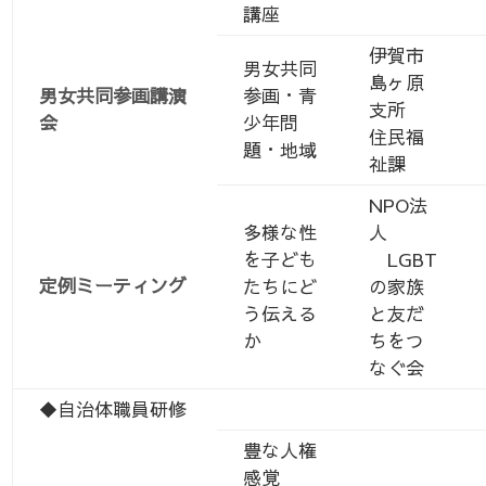
講座
伊賀市
男女共同
島ヶ原
男女共同参画講演
参画・青
支所
会
少年問
住民福
題・地域
祉課
NPO法
多様な性
人
を子ども
LGBT
定例ミーティング
たちにど
の家族
う伝える
と友だ
か
ちをつ
なぐ会
◆自治体職員研修
豊な人権
感覚