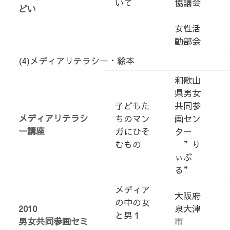
いて
協議会
どい
女性活
動部会
(4)メディアリテラシー・絵本
和歌山
県男女
子どもた
共同参
メディアリテラシ
ちのマン
画セン
ー講座
ガにひそ
ター
むもの
”り
ぃぶ
る”
メディア
大阪府
の中の女
2010
泉大津
と男１
男女共同参画セミ
市