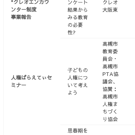
*クレオエンカウ
ンケート
クレオ
ンター制度
結果から
大阪東
事業報告
みる教育
の必要
性?
高槻市
教育委
員会・
高槻市
子どもの
PTA協
人権ばらえてぃセ
人権につ
議会、
ミナー
いて考え
協賛：
よう
高槻市
人権ま
ちづく
り協会
思春期を