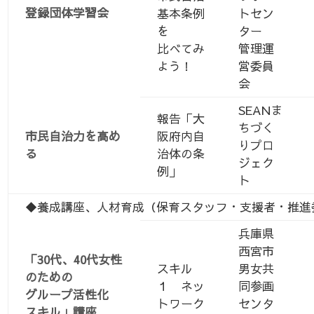
登録団体学習会
基本条例
トセン
を
ター
比べてみ
管理運
よう！
営委員
会
SEANま
報告「大
ちづく
市民自治力を高め
阪府内自
りプロ
る
治体の条
ジェク
例」
ト
◆養成講座、人材育成（保育スタッフ・支援者・推進
兵庫県
西宮市
「30代、40代女性
スキル
男女共
のための
１ ネッ
同参画
グループ活性化
トワーク
センタ
スキル」講座