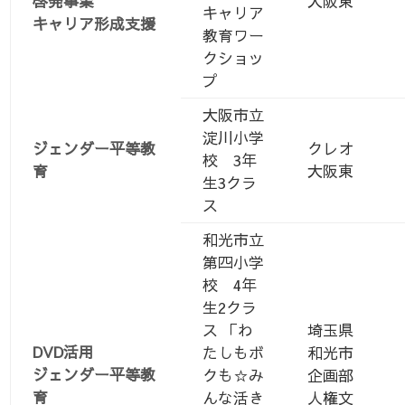
啓発事業
大阪東
キャリア
キャリア形成支援
教育ワー
クショッ
プ
大阪市立
淀川小学
ジェンダー平等教
クレオ
校 3年
育
大阪東
生3クラ
ス
和光市立
第四小学
校 4年
生2クラ
ス 「わ
埼玉県
DVD活用
たしもボ
和光市
ジェンダー平等教
クも☆み
企画部
育
んな活き
人権文