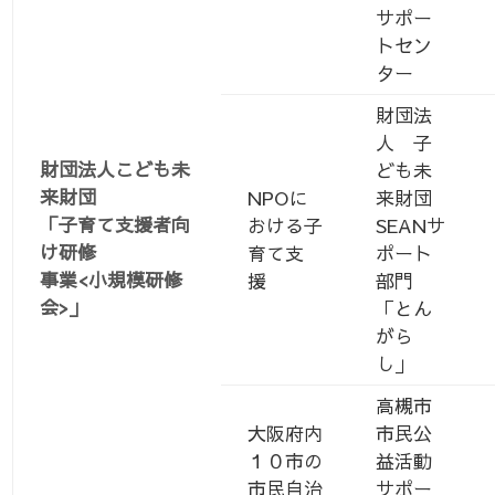
サポー
トセン
ター
財団法
人 子
財団法人こども未
ども未
来財団
NPOに
来財団
「子育て支援者向
おける子
SEANサ
け研修
育て支
ポート
事業<小規模研修
援
部門
会>」
「とん
がら
し」
高槻市
大阪府内
市民公
１０市の
益活動
市民自治
サポー