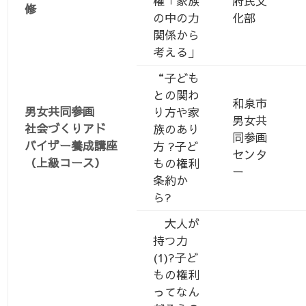
権「家族
府民文
修
の中の力
化部
関係から
考える」
“子ども
との関わ
和泉市
男女共同参画
り方や家
男女共
社会づくりアド
族のあり
同参画
バイザー養成講座
方 ?子ど
センタ
（上級コース）
もの権利
ー
条約か
ら?
大人が
持つ力
(1)?子ど
もの権利
ってなん