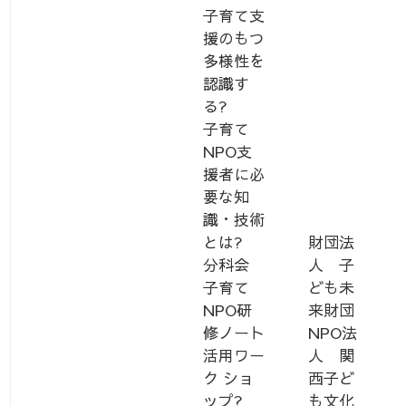
子育て支
援のもつ
多様性を
認識す
る?
子育て
NPO支
援者に必
要な知
識・技術
とは?
財団法
分科会
人 子
子育て
ども未
NPO研
来財団
修ノート
NPO法
活用ワー
人 関
ク ショ
西子ど
ップ?
も文化