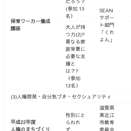
だろう？
(参加 13
SEAN
名）
サポー
保育ワーカー養成
ト部門
大人が持
講座
「くれ
つ力(2)?
よん」
異なる家
庭背景に
必要な支
援と
は？?
（参加
12名）
(3)人権啓発・自分気づき・セクシュアリティ
滋賀県
性別にと
東近江
平成22年度
らわれ
市教育
人権のまちづくり
ず、
委員会