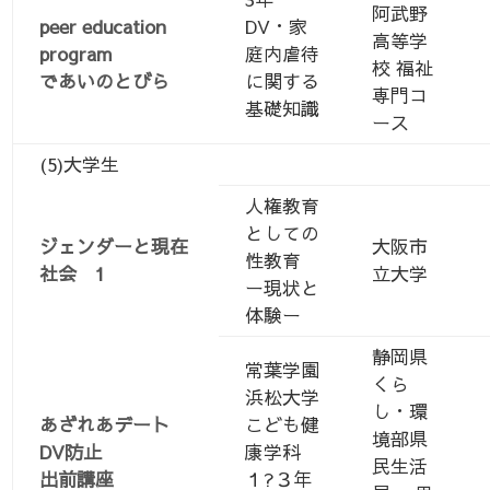
阿武野
peer education
DV・家
高等学
program
庭内虐待
校 福祉
であいのとびら
に関する
専門コ
基礎知識
ース
(5)大学生
人権教育
としての
ジェンダーと現在
大阪市
性教育
社会 1
立大学
ー現状と
体験ー
静岡県
常葉学園
くら
浜松大学
し・環
あざれあデート
こども健
境部県
DV防止
康学科
民生活
出前講座
１?３年