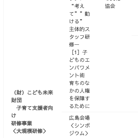
“考え
協会
て””動
ける”
主体的ス
タッフ研
修ー
［1］子
どものエ
ンパワメ
ント術
育ちのな
かの人権
（財）こども未来
を保障す
財団
るために
子育て支援者向
け
広島会場
研修事業
＜シンポ
＜大規模研修＞
ジウム＞