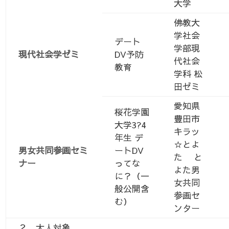
大学
佛教大
学社会
デート
学部現
現代社会学ゼミ
DV予防
代社会
教育
学科 松
田ゼミ
愛知県
桜花学園
豊田市
大学3?4
キラッ
年生 デ
☆とよ
男女共同参画セミ
ートDV
た と
ナー
ってな
よた男
に？（一
女共同
般公開含
参画セ
む）
ンター
２．大人対象