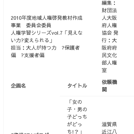
編集：
財団法
2010年度地域人権啓発教材作成
人大阪
事業 委員会委員
府人権
人権学習シリーズvol.7「見えな
協会 発
い力?変えられる」
行：大
担当：大人が持つ力 ?保護者
阪府府
偏 ?支援者偏
民文化
部人権
室
依頼機
企画名
タイトル
関
「女の
子・男の
子どっち
がどっ
滋賀県
ち!？」
近江八