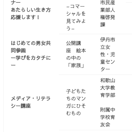
ナー
市民産
–コマー
あたらしい生き方
業部人
シャルを
応援します！
権啓発
見てみよ
課
う–
伊丹市
はじめての男女共
公開講
立女
同参画
座 絵本
性・児
ー学びをカタチに
の中の
童セン
ー
「家族」
ター
和歌山
大学教
子どもた
育学部
メディア・リテラ
ちのマン
シー講座
ガにひそ
附属中
むもの
学校育
友会