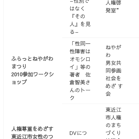
–性別で
人権啓
はなく
発室”
『その
人』を見
る–
「性同一
ねやが
性障害は
わ
ふらっとねやがわ
オモシロ
男女共
まつり
イ」等の
同参画
2010参加ワークシ
著者 佐
社会を
ョップ
倉智美さ
めざ す
んのトー
会
ク
東近江
市人権
のまち
人権尊重をめざす
DVにつ
づくり
東近江市女性のつ