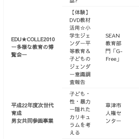
話?
【体験】
DVD教材
活用☆小
学生ジェ
SEAN
EDU★COLLE2010
ンダー平
教育部
ー多様な教育の博
等教育＆
門「G-
覧会ー
子どもの
Free」
ジェンダ
ー意識調
査報告
子ども・
性・暴力
平成22年度次世代
草津市
ー隠れた
育成
人権セ
カリキュ
男女共同参画事業
ンター
ラムを考
える