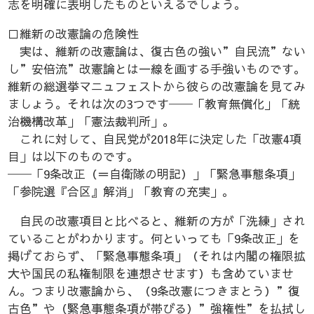
志を明確に表明したものといえるでしょう。
□維新の改憲論の危険性
実は、維新の改憲論は、復古色の強い”自民流”ない
し”安倍流”改憲論とは一線を画する手強いものです。
維新の総選挙マニュフェストから彼らの改憲論を見てみ
ましょう。それは次の3つです──「教育無償化」「統
治機構改革」「憲法裁判所」。
これに対して、自民党が2018年に決定した「改憲4項
目」は以下のものです。
──「9条改正（＝自衛隊の明記）」「緊急事態条項」
「参院選『合区』解消」「教育の充実」。
自民の改憲項目と比べると、維新の方が「洗練」され
ていることがわかります。何といっても「9条改正」を
掲げておらず、「緊急事態条項」（それは内閣の権限拡
大や国民の私権制限を連想させます）も含めていませ
ん。つまり改憲論から、（9条改憲につきまとう）”復
古色”や（緊急事態条項が帯びる）”強権性”を払拭し