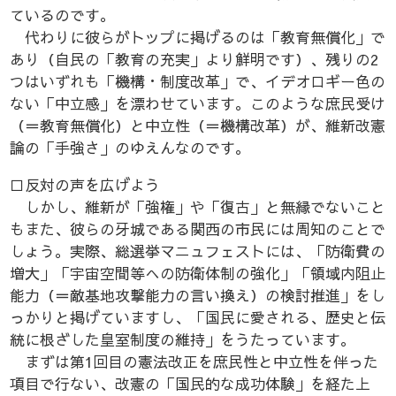
ているのです。
代わりに彼らがトップに掲げるのは「教育無償化」で
あり（自民の「教育の充実」より鮮明です）、残りの2
つはいずれも「機構・制度改革」で、イデオロギー色の
ない「中立感」を漂わせています。このような庶民受け
（＝教育無償化）と中立性（＝機構改革）が、維新改憲
論の「手強さ」のゆえんなのです。
□反対の声を広げよう
しかし、維新が「強権」や「復古」と無縁でないこと
もまた、彼らの牙城である関西の市民には周知のことで
しょう。実際、総選挙マニュフェストには、「防衛費の
増大」「宇宙空間等への防衛体制の強化」「領域内阻止
能力（＝敵基地攻撃能力の言い換え）の検討推進」をし
っかりと掲げていますし、「国民に愛される、歴史と伝
統に根ざした皇室制度の維持」をうたっています。
まずは第1回目の憲法改正を庶民性と中立性を伴った
項目で行ない、改憲の「国民的な成功体験」を経た上