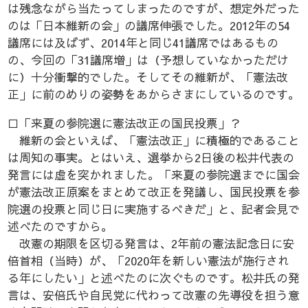
は残念ながら当たってしまったのですが、想定外だった
のは「日本維新の会」の議席伸張でした。2012年の54
議席には及ばず、2014年と同じ41議席ではあるもの
の、今回の「31議席増」は（予想していなかっただけ
に）十分衝撃的でした。そしてその維新が、「憲法改
正」に前のめりの姿勢をあからさまにしているのです。
□「来夏の参院選に憲法改正の国民投票」？
維新の会といえば、「憲法改正」に積極的であること
は周知の事実。とはいえ、選挙から2日後の松井代表の
発言には虚を突かれました。「来夏の参院選までに国会
が憲法改正原案をまとめて改正を発議し、国民投票を参
院選の投票と同じ日に実施するべきだ」と、記者会見で
述べたのですから。
改憲の期限を区切る発言は、2年前の憲法記念日に安
倍首相（当時）が、「2020年を新しい憲法が施行され
る年にしたい」と述べたのに次ぐものです。松井氏の発
言は、安倍氏や自民党に代わって改憲の先導役を担う意